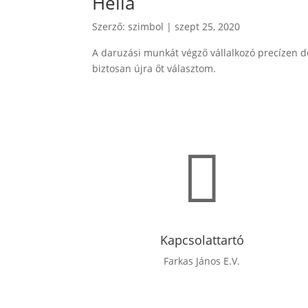
Hella
Szerző:
szimbol
|
szept 25, 2020
A daruzási munkát végző vállalkozó precízen do
biztosan újra őt választom.

Kapcsolattartó
Farkas János E.V.