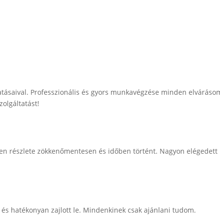
atásaival. Professzionális és gyors munkavégzése minden elváráso
olgáltatást!
inden részlete zökkenőmentesen és időben történt. Nagyon elégedett
n és hatékonyan zajlott le. Mindenkinek csak ajánlani tudom.