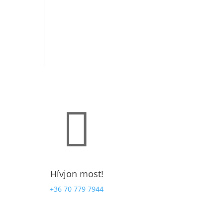

Hívjon most!
+36 70 779 7944